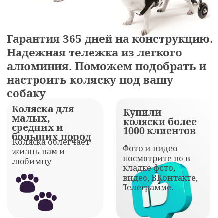
видео, ВКонтакте,
Телеграмме.
Отправка в
Легче всем!
день заказа по
Москве и
В коляске собака будет
гулять, а вы будете
России
отыдыхать и следить за
Доставка
любимцем.
инвалидных
колясок для
собак во все
регионы от 1-7
дней
Получить консультацию