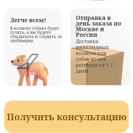
ФОТО И ВИДЕО ОТ
НАШИХ СОБАК И
КОШЕК В
ИНВАЛИДНЫХ
КОЛЯСКАХ в
Тольятти
Механизм на двух колесах на задние лапы
собаки