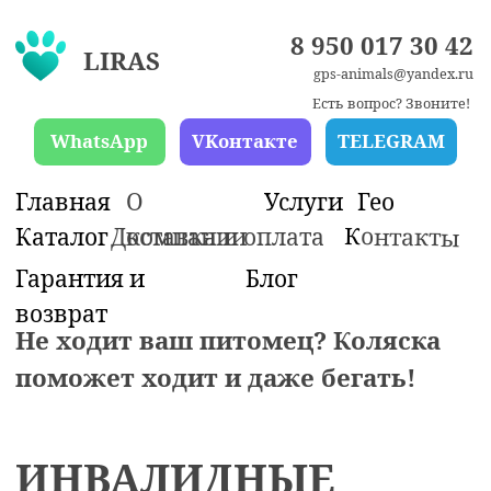
8 950 017 30 42
LIRAS
gps-animals@yandex.ru
Есть вопрос? Звоните!
WhatsApp
VKонтакте
TELEGRAM
Главная
О
Услуги
Гео
К
онтакты
компании
Каталог
Доставка и оплата
Гарантия и
Блог
возврат
Не ходит ваш питомец? Коляска
поможет ходит и даже бегать!
ИНВАЛИДНЫЕ
КОЛЯСКИ
для собак на задние
лапы со сборкой в 8
часов и отправкой в
Тольятти