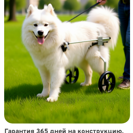
Гарантия 365 дней на конструкцию.
Надежная тележка из легкого
алюминия. Поможем подобрать и
настроить коляску под вашу собаку
Коляска для
Купили
малых, средних
коляски более
и больших
1000 клиентов
пород
Коляска облегчает
Фото и видео
жизнь вам и
посмотрите во в
любимцу
кладке фото,
видео, ВКонтакте,
Телеграмме.
Отправка в
Легче всем!
день заказа по
России и СНГ
В коляске собака будет
гулять, а вы будете
отыдыхать и следить за
Доставка
любимцем.
инвалидных
колясок для собак