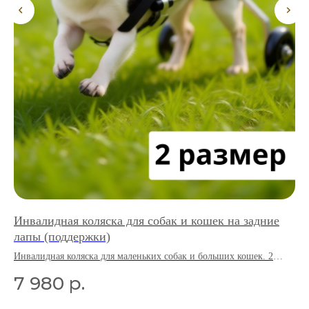
Инвалидная коляска для собак и кошек на задние
Ин
лапы (поддержки)
Бы
ер.
Инвалидная коляска для маленьких собак и больших кошек. 2
Инв
размер.
7 980
р.
1