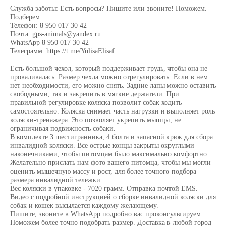
Служба заботы: Есть вопросы? Пишите или звоните! Поможем.
Подберем.
Телефон: 8 950 017 30 42
Почта: gps-animals@yandex.ru
WhatsApp 8 950 017 30 42
Телеграмм: https://t.me/YulisaElisaf
Есть большой чехол, который поддерживает грудь, чтобы она не
проваливалась. Размер чехла можно отрегулировать. Если в нем
нет необходимости, его можно снять. Задние лапы можно оставить
свободными, так и закрепить в мягкие держатели. При
правильной регулировке коляска позволит собак ходить
самостоятельно. Коляска снимает часть нагрузки и выполняет роль
коляски-тренажера. Это позволяет укрепить мышцы, не
ограничивая подвижность собаки.
В комплекте 3 шестигранника, 4 болта и запасной крюк для сбора
инвалидной коляски. Все острые концы закрыты округлыми
наконечниками, чтобы питомцам было максимально комфортно.
Желательно прислать нам фото вашего питомца, чтобы мы могли
оценить мышечную массу и рост, для более точного подбора
размера инвалидной тележки.
Вес коляски в упаковке - 7020 грамм. Отправка почтой ЕМS.
Видео с подробной инструкцией о сборке инвалидной коляски для
собак и кошек высылается каждому желающему.
Пишите, звоните в WhatsApp подробно вас проконсультируем.
Поможем более точно подобрать размер. Доставка в любой город