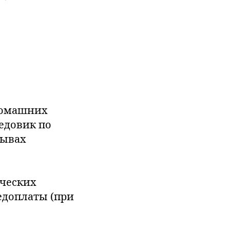
 домашних
едовик по
зывах
ических
редоплаты (при