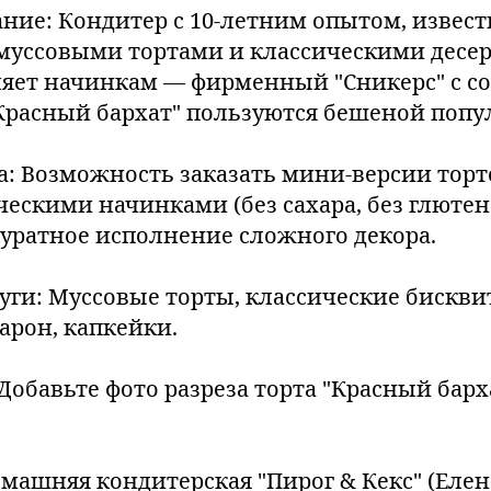
ание: Кондитер с 10-летним опытом, извес
ссовыми тортами и классическими десер
яет начинкам — фирменный "Сникерс" с с
Красный бархат" пользуются бешеной попу
а: Возможность заказать мини-версии торто
ческими начинками (без сахара, без глютен
куратное исполнение сложного декора.
луги: Муссовые торты, классические бискви
рон, капкейки.
(Добавьте фото разреза торта "Красный бар
омашняя кондитерская "Пирог & Кекс" (Елен