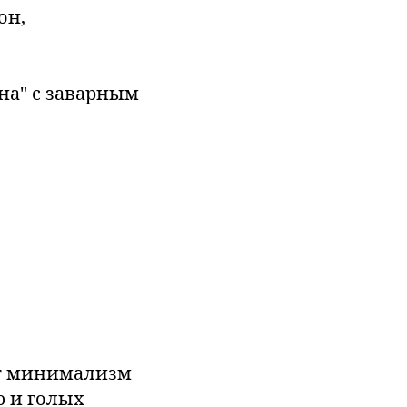
он,
на" с заварным
нит минимализм
ю и голых