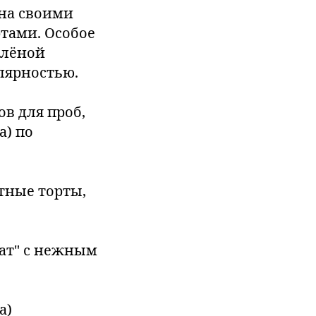
тна своими
тами. Особое
олёной
лярностью.
в для проб,
а) по
тные торты,
хат" с нежным
а)