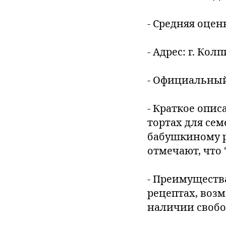
- Средняя оценк
- Адрес: г. Ко
- Официальный 
- Краткое опи
тортах для се
бабушкиному р
отмечают, что "
- Преимуществ
рецептах, возм
наличии свобод