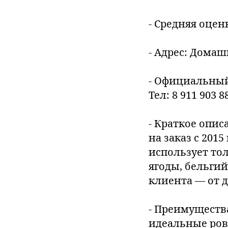
- Средняя оценк
- Адрес: Домаш
- Официальный
Тел: 8 911 903 8
- Краткое опис
на заказ с 201
использует то
ягоды, бельги
клиента — от 
- Преимуществ
идеальные ров