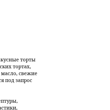
 вкусные торты
ских тортах,
 масло, свежие
я под запрос
ептуры,
астики,