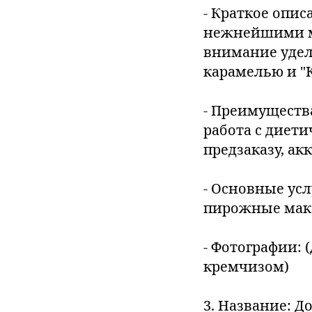
- Краткое опис
нежнейшими му
внимание удел
карамелью и "
- Преимуществ
работа с диети
предзаказу, ак
- Основные ус
пирожные мака
- Фотографии: 
кремчизом)
3. Название: Д