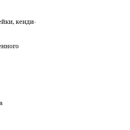
ейки, кенди-
енного
а