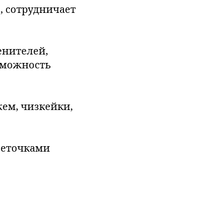
ы, сотрудничает
енителей,
зможность
жем, чизкейки,
 веточками